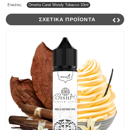
Ετικέτες:
Omerta Carat Woody Tobacco 10ml
ΣΧΕΤΙΚΆ ΠΡΟΪΌΝΤΑ