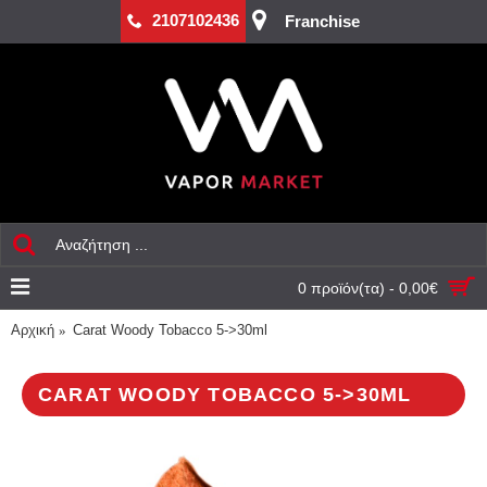
2107102436
Franchise
0 προϊόν(τα) - 0,00€
Αρχική
Carat Woody Tobacco 5->30ml
CARAT WOODY TOBACCO 5->30ML