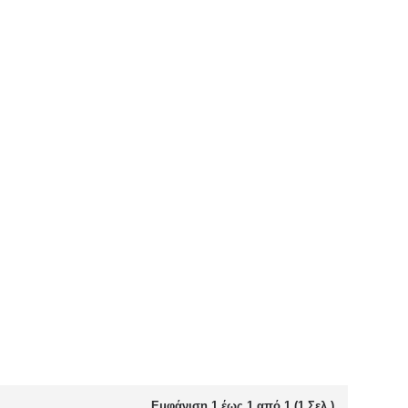
Εμφάνιση 1 έως 1 από 1 (1 Σελ.)