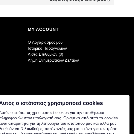
MY ACCOUNT
O Λογαριασμός μου
Ιστορικό Παραγγελιών
Λίστα Επιθυμιών (
0
)
Λήψη Ενημερωτικών Δελτίων
Αυτός ο ιστότοπος χρησιμοποιεί cookies
Αυτός ο ιστότοπος χρησιμοποιεί cookies για την αποθήκευση
πληροφοριών στον υπολογιστή σας. Ορισμένα από αυτά τα cookies
είναι απαραίτητα για τη λειτουργία του ιστότοπού μας και άλλα μας
βοηθούν να βελτιωθούμε, παρέχοντάς μας μια εικόνα για τον τρόπο