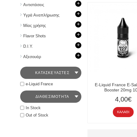
+
Aντιστάσεις
+
Υγρά Αναπλήρωσης
+
Mίας χρήσης
+
Flavor Shots
+
D.I.Y.
+
Aξεσουάρ
ΚΑΤΑΣΚΕΥΑΣΤΕΣ
e-Liquid France
E-Liquid France E-Sa
Booster 20mg 1
ΔΙΑΘΕΣΙΜΟΤΗΤΑ
4,00€
In Stock
ΚΑΛΆΘΙ
Out of Stock