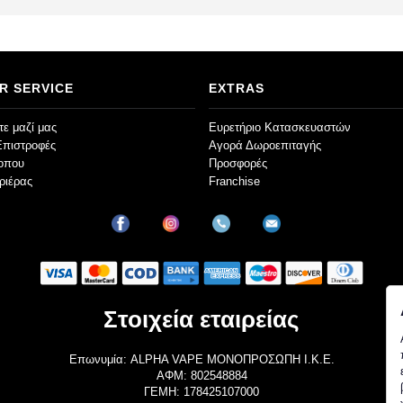
R SERVICE
EXTRAS
ε μαζί μας
Ευρετήριο Κατασκευαστών
Επιστροφές
Αγορά Δωροεπιταγής
τοπου
Προσφορές
ριέρας
Franchise
Στοιχεία εταιρείας
Επωνυμία: ALPHA VAPE ΜΟΝΟΠΡΟΣΩΠΗ Ι.Κ.Ε.
ΑΦΜ: 802548884
ΓΕΜΗ: 178425107000