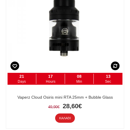
21
17
08
12
Days
Hours
Min
Sec
Vaperz Cloud Osiris mini RTA 25mm + Bubble Glass
28,60€
49,90€
ΚΑΛΆΘΙ