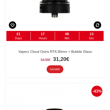
21
17
08
12
Days
Hours
Min
Sec
Vaperz Cloud Osiris RTA 30mm + Bubble Glass
31,20€
54,90€
ΚΑΛΆΘΙ
-43%