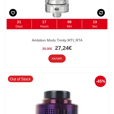
21
17
08
12
Days
Hours
Min
Sec
Ambition Mods Trinity MTL RTA
27,24€
39,90€
ΚΑΛΆΘΙ
Out of Stock
-45%