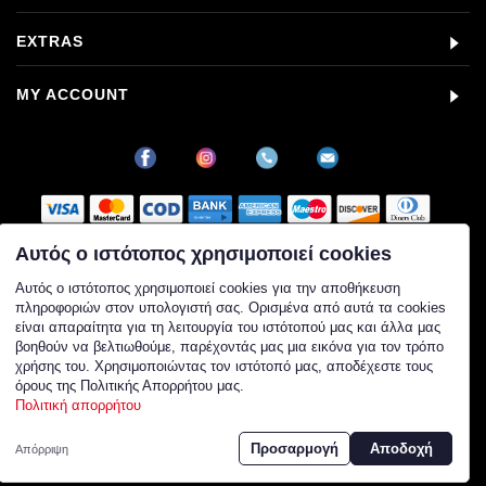
EXTRAS
MY ACCOUNT
Αυτός ο ιστότοπος χρησιμοποιεί cookies
Στοιχεία εταιρείας
Αυτός ο ιστότοπος χρησιμοποιεί cookies για την αποθήκευση
πληροφοριών στον υπολογιστή σας. Ορισμένα από αυτά τα cookies
Επωνυμία: ALPHA VAPE ΜΟΝΟΠΡΟΣΩΠΗ Ι.Κ.Ε.
είναι απαραίτητα για τη λειτουργία του ιστότοπού μας και άλλα μας
ΑΦΜ: 802548884
βοηθούν να βελτιωθούμε, παρέχοντάς μας μια εικόνα για τον τρόπο
ΓΕΜΗ: 178425107000
χρήσης του. Χρησιμοποιώντας τον ιστότοπό μας, αποδέχεστε τους
ΔΟΥ: ΚΕΦΟΔΕ
όρους της Πολιτικής Απορρήτου μας.
Διεύθυνση: Οδυσσέως 16-18, Π. Φάληρο, 17563
Πολιτική απορρήτου
Διαχειριστής: Ιουλία Ντόμα
Τηλέφωνο επικοινωνίας: 2107102436
Προσαρμογή
Αποδοχή
Email επικοινωνίας: info@vapormarket.gr
Απόρριψη