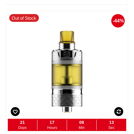
Out of Stock
-44%
21
17
08
12
Days
Hours
Min
Sec