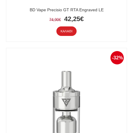
BD Vape Precisio GT RTA Engraved LE
42,25€
74,90€
ΚΑΛΆΘΙ
-32%