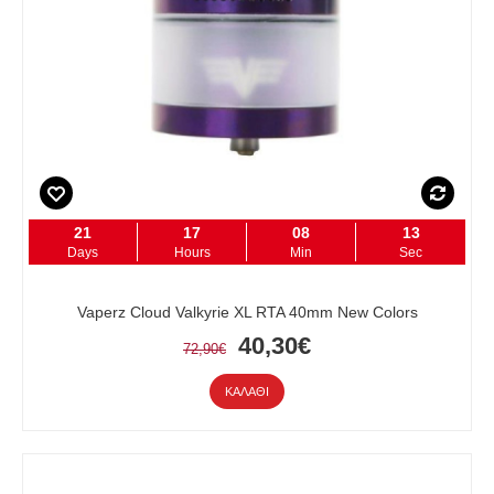
21
17
08
12
Days
Hours
Min
Sec
Vaperz Cloud Valkyrie XL RTA 40mm New Colors
40,30€
72,90€
ΚΑΛΆΘΙ