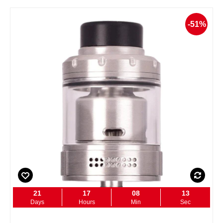
-51%
21
17
08
12
Days
Hours
Min
Sec