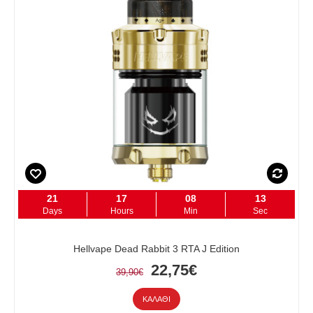
21
17
08
12
Days
Hours
Min
Sec
Hellvape Dead Rabbit 3 RTA J Edition
22,75€
39,90€
ΚΑΛΆΘΙ