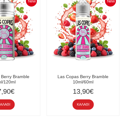
New
New
 Berry Bramble
Las Copas Berry Bramble
l/120ml
10ml/60ml
7,90€
13,90€
ΑΛΆΘΙ
ΚΑΛΆΘΙ