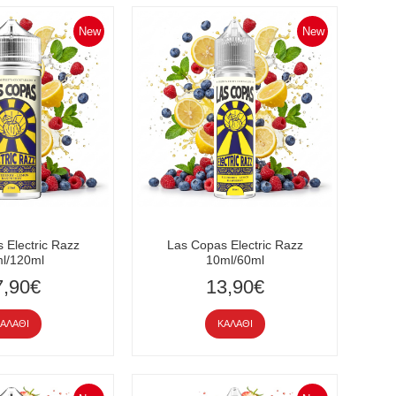
New
New
 Electric Razz
Las Copas Electric Razz
l/120ml
10ml/60ml
7,90€
13,90€
ΑΛΆΘΙ
ΚΑΛΆΘΙ