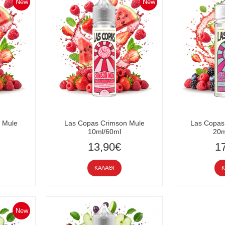
New
New
 Mule
Las Copas Crimson Mule
Las Copas
10ml/60ml
20m
13,90€
1
ΚΑΛΆΘΙ
Κ
New