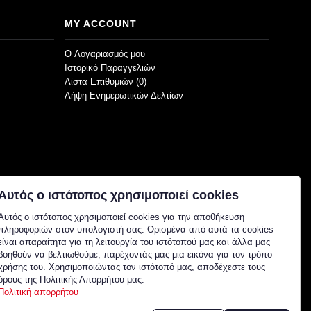
MY ACCOUNT
O Λογαριασμός μου
Ιστορικό Παραγγελιών
Λίστα Επιθυμιών (
0
)
Λήψη Ενημερωτικών Δελτίων
Αυτός ο ιστότοπος χρησιμοποιεί cookies
Αυτός ο ιστότοπος χρησιμοποιεί cookies για την αποθήκευση
πληροφοριών στον υπολογιστή σας. Ορισμένα από αυτά τα cookies
είναι απαραίτητα για τη λειτουργία του ιστότοπού μας και άλλα μας
βοηθούν να βελτιωθούμε, παρέχοντάς μας μια εικόνα για τον τρόπο
χρήσης του. Χρησιμοποιώντας τον ιστότοπό μας, αποδέχεστε τους
όρους της Πολιτικής Απορρήτου μας.
Πολιτική απορρήτου