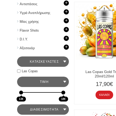
+
Aντιστάσεις
+
Υγρά Αναπλήρωσης
+
Mίας χρήσης
+
Flavor Shots
+
D.I.Y.
+
Aξεσουάρ
ΚΑΤΑΣΚΕΥΑΣΤΕΣ
Las Copas
Las Copas Gold Tr
20ml/120ml
ΤΙΜΉ
17,90€
ΚΑΛΆΘΙ
13€
18€
ΔΙΑΘΕΣΙΜΟΤΗΤΑ