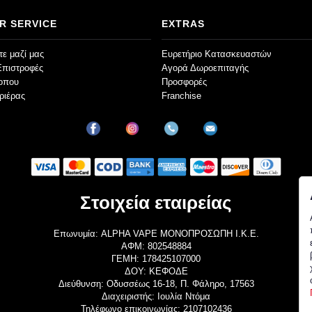
R SERVICE
EXTRAS
ε μαζί μας
Ευρετήριο Κατασκευαστών
Επιστροφές
Αγορά Δωροεπιταγής
τοπου
Προσφορές
ριέρας
Franchise
Στοιχεία εταιρείας
Επωνυμία: ALPHA VAPE ΜΟΝΟΠΡΟΣΩΠΗ Ι.Κ.Ε.
ΑΦΜ: 802548884
ΓΕΜΗ: 178425107000
ΔΟΥ: ΚΕΦΟΔΕ
Διεύθυνση: Οδυσσέως 16-18, Π. Φάληρο, 17563
Διαχειριστής: Ιουλία Ντόμα
Τηλέφωνο επικοινωνίας: 2107102436