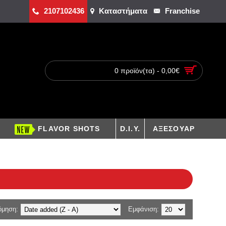
2107102436
Καταστήματα
Franchise
0 προϊόν(τα) - 0,00€
FLAVOR SHOTS
D.I.Y.
ΑΞΕΣΟΥΑΡ
όμηση:
Εμφάνιση: