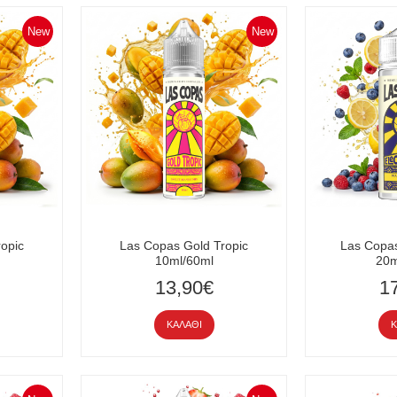
New
New
opic
Las Copas Gold Tropic
Las Copas
10ml/60ml
20m
13,90€
1
ΚΑΛΆΘΙ
Κ