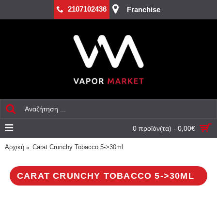
2107102436
Franchise
0 προϊόν(τα) - 0,00€
Αρχική
Carat Crunchy Tobacco 5->30ml
CARAT CRUNCHY TOBACCO 5->30ML