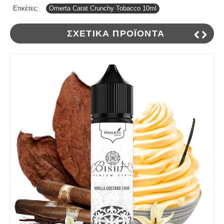
Ετικέτες:
Omerta Carat Crunchy Tobacco 10ml
ΣΧΕΤΙΚΆ ΠΡΟΪΌΝΤΑ