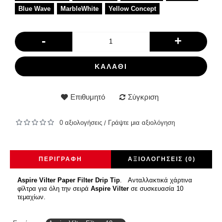
Blue Wave
MarbleWhite
Yellow Concept
-
+
ΚΑΛΆΘΙ
Επιθυμητό
Σύγκριση
0 αξιολογήσεις
Γράψτε μια αξιολόγηση
/
ΠΕΡΙΓΡΑΦΉ
ΑΞΙΟΛΟΓΉΣΕΙΣ (0)
Aspire Vilter Paper Filter Drip Tip
. Ανταλλακτικά χάρτινα
φίλτρα για όλη την σειρά
Aspire Vilter
σε συσκευασία 10
τεμαχίων.