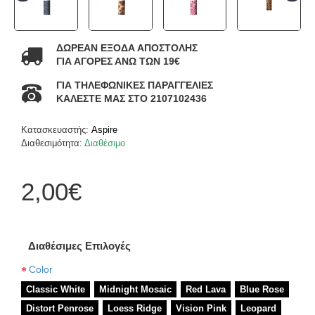
ΔΩΡΕΑΝ ΕΞΟΔΑ ΑΠΟΣΤΟΛΗΣ
ΓΙΑ ΑΓΟΡΕΣ ΑΝΩ ΤΩΝ 19€
ΓΙΑ ΤΗΛΕΦΩΝΙΚΕΣ ΠΑΡΑΓΓΕΛΙΕΣ
ΚΑΛΕΣΤΕ ΜΑΣ ΣΤΟ 2107102436
Κατασκευαστής:
Aspire
Διαθεσιμότητα:
Διαθέσιμο
2,00€
Διαθέσιμες Επιλογές
Color
Classic White
Midnight Mosaic
Red Lava
Blue Rose
Distort Penrose
Loess Ridge
Vision Pink
Leopard