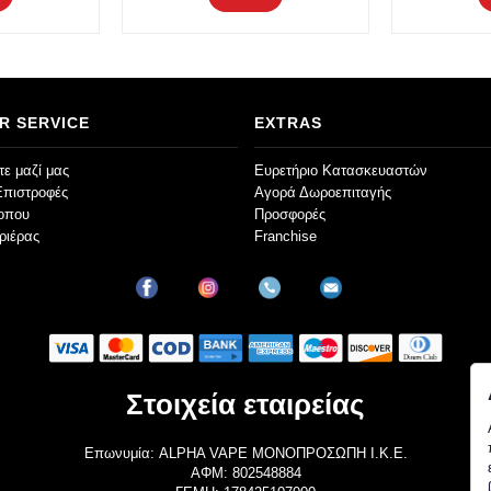
R SERVICE
EXTRAS
ε μαζί μας
Ευρετήριο Κατασκευαστών
Επιστροφές
Αγορά Δωροεπιταγής
τοπου
Προσφορές
ριέρας
Franchise
Στοιχεία εταιρείας
Επωνυμία: ALPHA VAPE ΜΟΝΟΠΡΟΣΩΠΗ Ι.Κ.Ε.
ΑΦΜ: 802548884