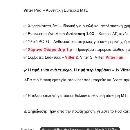
Vilter Pod
– Αυθεντική Εμπειρία MTL
✅ Χωρητικότητα 2ml – Ιδανική για ομαλή και απολαυστική χρ
✅ Ενσωματωμένη Mesh
Αντίσταση 1.0Ω
– Kanthal AF, ισχύς
✅ Υλικό PCTG – Ανθεκτικό και ασφαλές για καθημερινή χρήσ
✅
Χάρτινο Φίλτρο Drip Tip
– Προσφέρει παρόμοια αίσθηση με 
✅ Συμβατές Συσκευές –
Vilter 2
, Vilter S, Vilter,
Vilter Fun
.
✔️
Η τιμή είναι ανά τεμάχιο. Η τιμή περιλαμβάνει – 1x Vilte
⚠️Για πιο έντονη εμπειρία στο vilter σας μπορείτε να βρείτε τη
✅ Η τέλεια επιλογή για όσους θέλουν αυθεντική αίσθηση MTL 
⚠️
Σημείωση:
Πριν από την πρώτη χρήση, γεμίστε το Pod και 
Ετικέτες:
Aspire Vilter Replacement Pod Mesh 1.0Ohm