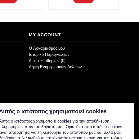
MY ACCOUNT
O Λογαριασμός μου
Ιστορικό Παραγγελιών
Λίστα Επιθυμιών (
0
)
Λήψη Ενημερωτικών Δελτίων
Αυτός ο ιστότοπος χρησιμοποιεί cookies
Αυτός ο ιστότοπος χρησιμοποιεί cookies για την αποθήκευση
πληροφοριών στον υπολογιστή σας. Ορισμένα από αυτά τα cookies
είναι απαραίτητα για τη λειτουργία του ιστότοπού μας και άλλα μας
βοηθούν να βελτιωθούμε, παρέχοντάς μας μια εικόνα για τον τρόπο