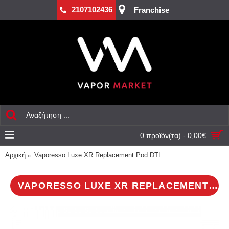
2107102436
Franchise
0 προϊόν(τα) - 0,00€
Αρχική
Vaporesso Luxe XR Replacement Pod DTL
VAPORESSO LUXE XR REPLACEMENT POD DTL