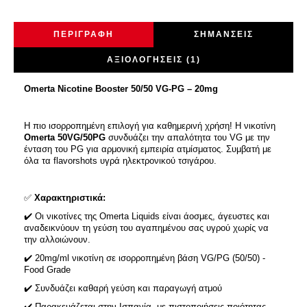
ΠΕΡΙΓΡΑΦΉ
ΣΗΜΆΝΣΕΙΣ
ΑΞΙΟΛΟΓΉΣΕΙΣ (1)
Omerta Nicotine Booster 50/50 VG-PG – 20mg
Η πιο ισορροπημένη επιλογή για καθημερινή χρήση! Η νικοτίνη
Omerta 50VG/50PG
συνδυάζει την απαλότητα του VG με την
ένταση του PG για αρμονική εμπειρία ατμίσματος. Συμβατή με
όλα τα flavorshots υγρά ηλεκτρονικού τσιγάρου.
✅
Χαρακτηριστικά:
✔️ Οι νικοτίνες της Omerta Liquids είναι άοσμες, άγευστες και
αναδεικνύουν τη γεύση του αγαπημένου σας υγρού χωρίς να
την αλλοιώνουν.
✔️ 20mg/ml νικοτίνη σε ισορροπημένη βάση VG/PG (50/50) -
Food Grade
✔️ Συνδυάζει καθαρή γεύση και παραγωγή ατμού
✔️ Παρακευάζεται στην Ισπανία, με πιστοποιήσεις ποιότητας