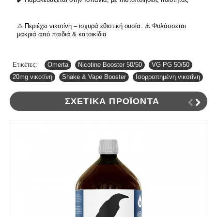
⚠️ Περιέχει νικοτίνη – ισχυρά εθιστική ουσία. ⚠️ Φυλάσσεται
μακριά από παιδιά & κατοικίδια
Ετικέτες:
Omerta
,
Nicotine Booster 50/50
,
VG PG 50/50
,
20mg νικοτίνη
,
Shake & Vape Booster
,
Ισορροπημένη νικοτίνη
ΣΧΕΤΙΚΆ ΠΡΟΪΌΝΤΑ