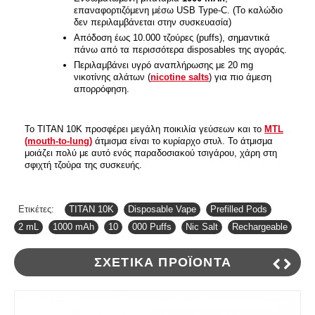
επαναφορτιζόμενη μέσω USB Type-C. (Το καλώδιο
δεν περιλαμβάνεται στην συσκευασία)
Απόδοση έως 10.000 τζούρες (puffs), σημαντικά
πάνω από τα περισσότερα disposables της αγοράς.
Περιλαμβάνει υγρό αναπλήρωσης με 20 mg
νικοτίνης αλάτων (
nicotine salts
) για πιο άμεση
απορρόφηση.
Το TITAN 10K προσφέρει μεγάλη ποικιλία γεύσεων και το
MTL
(mouth-to-lung)
άτμισμα είναι το κυρίαρχο στυλ. Το άτμισμα
μοιάζει πολύ με αυτό ενός παραδοσιακού τσιγάρου, χάρη στη
σφιχτή τζούρα της συσκευής.
Ετικέτες:
TITAN 10K
,
Disposable Vape
,
Prefilled Pods
,
2 mL
,
1000 mAh
,
10
,
000 Puffs
,
Nic Salt
,
Rechargeable
ΣΧΕΤΙΚΆ ΠΡΟΪΌΝΤΑ