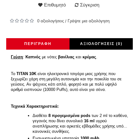
Επιθυμητό
Σύγκριση
0 αξιολογήσεις
Γράψτε μια αξιολόγηση
/
ΠΕΡΙΓΡΑΦΉ
ΑΞΙΟΛΟΓΉΣΕΙΣ (0)
Γεύση
:
Καπνός
με νότες
βανίλιας
και
κρέμας
.
Το
TITAN 10K
είναι ηλεκτρονικό τσιγάρο μιας χρήσης που
ξεχωρίζει χάρη στη μεγάλη αυτονομία και την ποικιλία του σε
γεύσεις. Αν ψάχνεις κάτι απλό, φορητό και με πολύ υψηλό
αριθμό εισπνοών (10000 Puffs), αυτό είναι για σένα.
Τεχνικά Χαρακτηριστικά:
Διαθέτει
8 προγεμισμένα pods
των 2 ml το καθένα,
γεγονός που δίνει συνολικά
16 ml
υγρού
αναπλήρωσης και αρκετές εβδομάδες χρήσης υπό...
κανονικές συνθήκες.
Ενσωματωμένη μπαταρία
1000 mAh
,