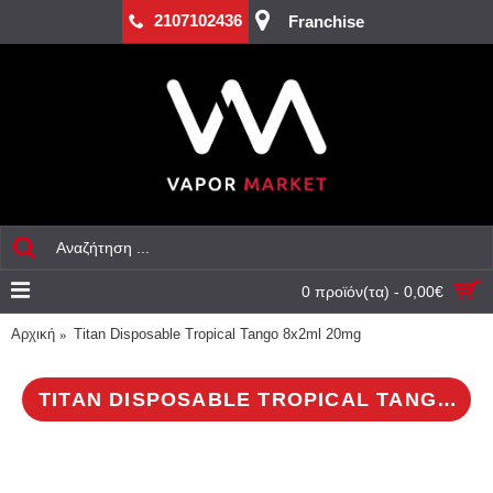
2107102436
Franchise
0 προϊόν(τα) - 0,00€
Αρχική
Titan Disposable Tropical Tango 8x2ml 20mg
TITAN DISPOSABLE TROPICAL TANGO 8X2ML 20MG