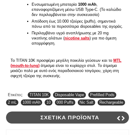
Ενσωματωμένη μπαταρία
1000 mAh
,
επαναφορτιζόμενη μέσω USB Type-C. (Το καλώδιο
δεν περιλαμβάνεται στην συσκευασία)
Απόδοση έως 10.000 τζούρες (puffs), σημαντικά
πάνω από τα περισσότερα disposables της αγοράς.
Περιλαμβάνει υγρό αναπλήρωσης με 20 mg
νικοτίνης αλάτων (
nicotine salts
) για πιο άμεση
απορρόφηση.
Το TITAN 10K προσφέρει μεγάλη ποικιλία γεύσεων και το
MTL
(mouth-to-lung)
άτμισμα είναι το κυρίαρχο στυλ. Το άτμισμα
μοιάζει πολύ με αυτό ενός παραδοσιακού τσιγάρου, χάρη στη
σφιχτή τζούρα της συσκευής.
Ετικέτες:
TITAN 10K
,
Disposable Vape
,
Prefilled Pods
,
2 mL
,
1000 mAh
,
10
,
000 Puffs
,
Nic Salt
,
Rechargeable
ΣΧΕΤΙΚΆ ΠΡΟΪΌΝΤΑ