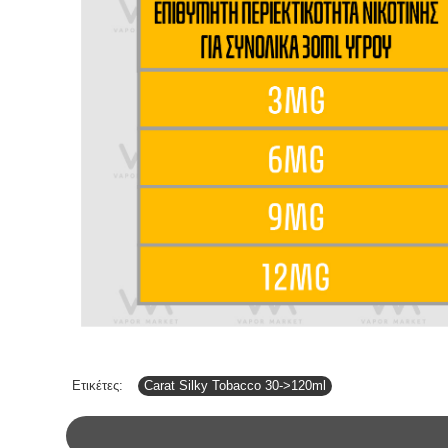
Ετικέτες:
Carat Silky Tobacco 30->120ml