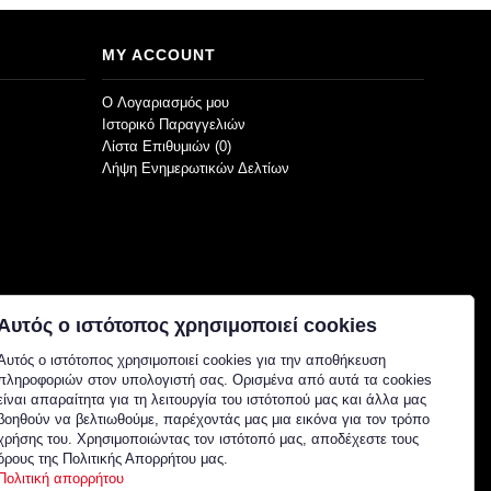
MY ACCOUNT
O Λογαριασμός μου
Ιστορικό Παραγγελιών
Λίστα Επιθυμιών (
0
)
Λήψη Ενημερωτικών Δελτίων
Αυτός ο ιστότοπος χρησιμοποιεί cookies
Αυτός ο ιστότοπος χρησιμοποιεί cookies για την αποθήκευση
πληροφοριών στον υπολογιστή σας. Ορισμένα από αυτά τα cookies
είναι απαραίτητα για τη λειτουργία του ιστότοπού μας και άλλα μας
βοηθούν να βελτιωθούμε, παρέχοντάς μας μια εικόνα για τον τρόπο
χρήσης του. Χρησιμοποιώντας τον ιστότοπό μας, αποδέχεστε τους
όρους της Πολιτικής Απορρήτου μας.
Πολιτική απορρήτου