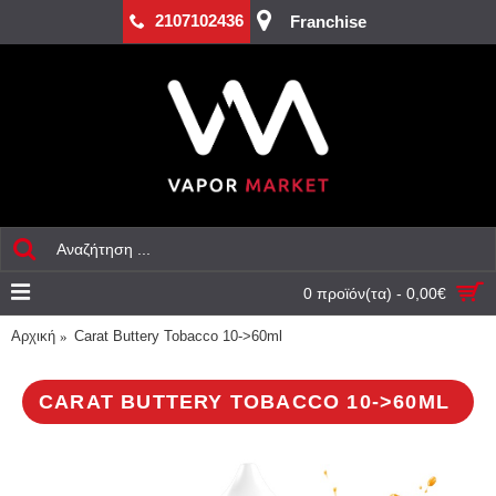
2107102436
Franchise
0 προϊόν(τα) - 0,00€
Αρχική
Carat Buttery Tobacco 10->60ml
CARAT BUTTERY TOBACCO 10->60ML