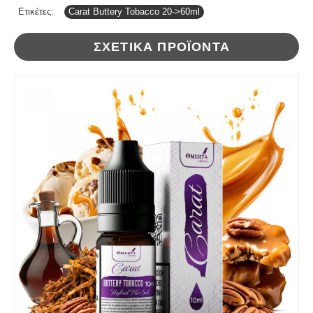
Ετικέτες:
Carat Buttery Tobacco 20->60ml
ΣΧΕΤΙΚΆ ΠΡΟΪΌΝΤΑ