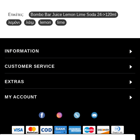
Ετικέτες:
Bombo Bar Juice Lemon Lime Soda 24->120ml
,
λεμόνι
,
λάιμ
,
lemon
,
lime
INFORMATION
CUSTOMER SERVICE
EXTRAS
MY ACCOUNT