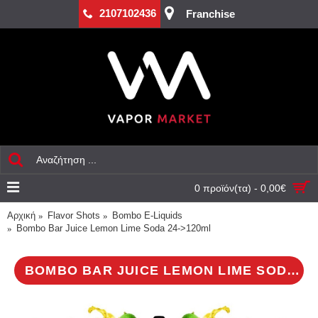
2107102436
Franchise
0 προϊόν(τα) - 0,00€
Αρχική
Flavor Shots
Bombo E-Liquids
Bombo Bar Juice Lemon Lime Soda 24->120ml
BOMBO BAR JUICE LEMON LIME SODA 24->120ML