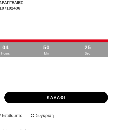
ΑΡΑΓΓΕΛΙΕΣ
107102436
04
50
23
Hours
Min
Sec
ΚΑΛΆΘΙ
Επιθυμητό
Σύγκριση