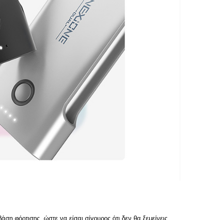
η φόρτισης, ώστε να είσαι σίγουρος ότι δεν θα ξεμείνεις