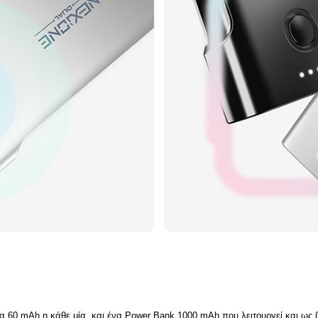
60 mAh η κάθε μία, και ένα Power Bank 1000 mAh που λειτουργεί και ως βάσ