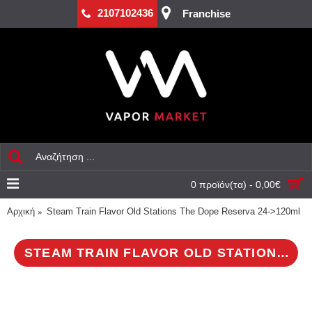
2107102436
Franchise
0 προϊόν(τα) - 0,00€
Αρχική
Steam Train Flavor Old Stations The Dope Reserva 24->120ml
STEAM TRAIN FLAVOR OLD STATIONS THE DOPE RESERVA 24->120ML