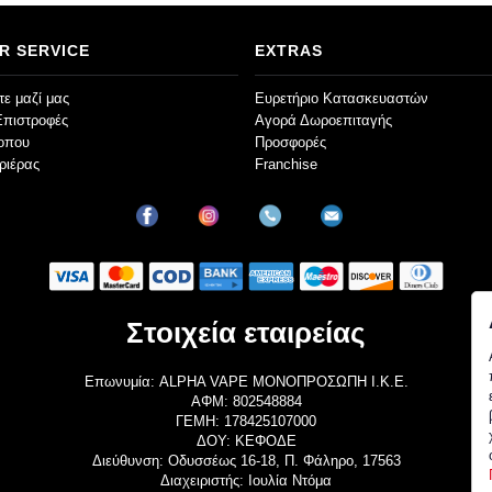
R SERVICE
EXTRAS
ε μαζί μας
Ευρετήριο Κατασκευαστών
Επιστροφές
Αγορά Δωροεπιταγής
τοπου
Προσφορές
ριέρας
Franchise
Στοιχεία εταιρείας
Επωνυμία: ALPHA VAPE ΜΟΝΟΠΡΟΣΩΠΗ Ι.Κ.Ε.
ΑΦΜ: 802548884
ΓΕΜΗ: 178425107000
ΔΟΥ: ΚΕΦΟΔΕ
Διεύθυνση: Οδυσσέως 16-18, Π. Φάληρο, 17563
Διαχειριστής: Ιουλία Ντόμα