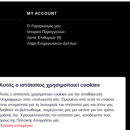
MY ACCOUNT
O Λογαριασμός μου
Ιστορικό Παραγγελιών
Λίστα Επιθυμιών (
0
)
Λήψη Ενημερωτικών Δελτίων
Αυτός ο ιστότοπος χρησιμοποιεί cookies
Αυτός ο ιστότοπος χρησιμοποιεί cookies για την αποθήκευση
πληροφοριών στον υπολογιστή σας. Ορισμένα από αυτά τα cookies
είναι απαραίτητα για τη λειτουργία του ιστότοπού μας και άλλα μας
βοηθούν να βελτιωθούμε, παρέχοντάς μας μια εικόνα για τον τρόπο
χρήσης του. Χρησιμοποιώντας τον ιστότοπό μας, αποδέχεστε τους
όρους της Πολιτικής Απορρήτου μας.
Πολιτική απορρήτου