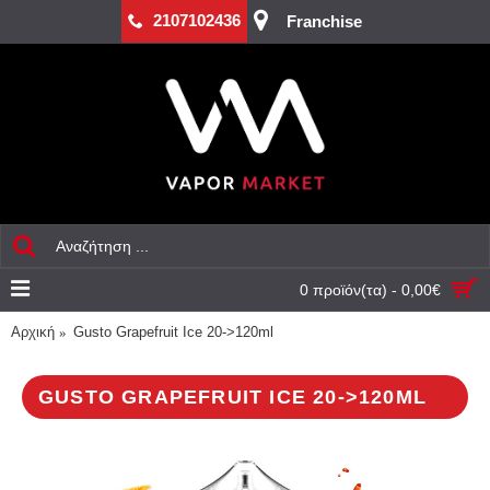
2107102436
Franchise
0 προϊόν(τα) - 0,00€
Αρχική
Gusto Grapefruit Ice 20->120ml
GUSTO GRAPEFRUIT ICE 20->120ML