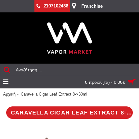
2107102436
Franchise
0 προϊόν(τα) - 0,00€
Αρχική
Caravella Cigar Leaf Extract 8->30ml
CARAVELLA CIGAR LEAF EXTRACT 8->30ML