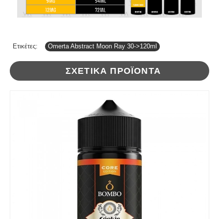
Ετικέτες:
Omerta Abstract Moon Ray 30->120ml
ΣΧΕΤΙΚΆ ΠΡΟΪΌΝΤΑ