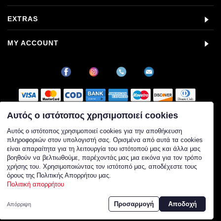
EXTRAS
MY ACCOUNT
Αυτός ο ιστότοπος χρησιμοποιεί cookies
Στοιχεία εταιρείας
Αυτός ο ιστότοπος χρησιμοποιεί cookies για την αποθήκευση
πληροφοριών στον υπολογιστή σας. Ορισμένα από αυτά τα cookies
Επωνυμία: ALPHA VAPE ΜΟΝΟΠΡΟΣΩΠΗ Ι.Κ.Ε.
είναι απαραίτητα για τη λειτουργία του ιστότοπού μας και άλλα μας
ΑΦΜ: 802548884
βοηθούν να βελτιωθούμε, παρέχοντάς μας μια εικόνα για τον τρόπο
ΓΕΜΗ: 178425107000
χρήσης του. Χρησιμοποιώντας τον ιστότοπό μας, αποδέχεστε τους
ΔΟΥ: ΚΕΦΟΔΕ
όρους της Πολιτικής Απορρήτου μας.
Διεύθυνση: Οδυσσέως 16-18, Π. Φάληρο, 17563
Πολιτική απορρήτου
Διαχειριστής: Ιουλία Ντόμα
Τηλέφωνο επικοινωνίας: 2107102436
Προσαρμογή
Αποδοχή
Email επικοινωνίας: info@vapormarket.gr
Απόρριψη