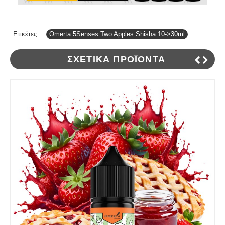
Ετικέτες:
Omerta 5Senses Two Apples Shisha 10->30ml
ΣΧΕΤΙΚΆ ΠΡΟΪΌΝΤΑ