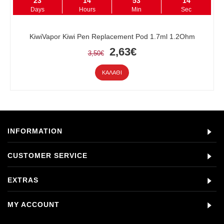
23
14
53
14
Days
Hours
Min
Sec
KiwiVapor Kiwi Pen Replacement Pod 1.7ml 1.2Ohm
2,63€
3,50€
ΚΑΛΆΘΙ
INFORMATION
CUSTOMER SERVICE
EXTRAS
MY ACCOUNT