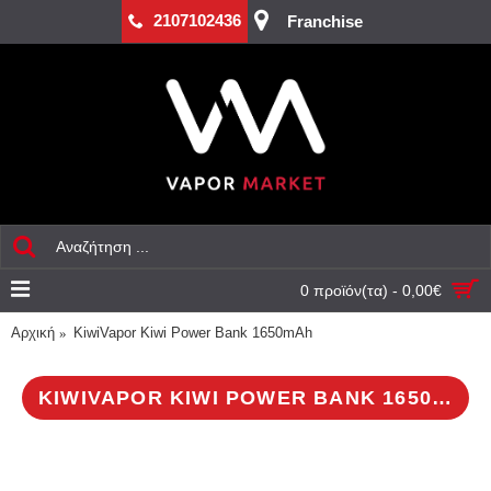
2107102436
Franchise
0 προϊόν(τα) - 0,00€
Αρχική
KiwiVapor Kiwi Power Bank 1650mAh
KIWIVAPOR KIWI POWER BANK 1650MAH