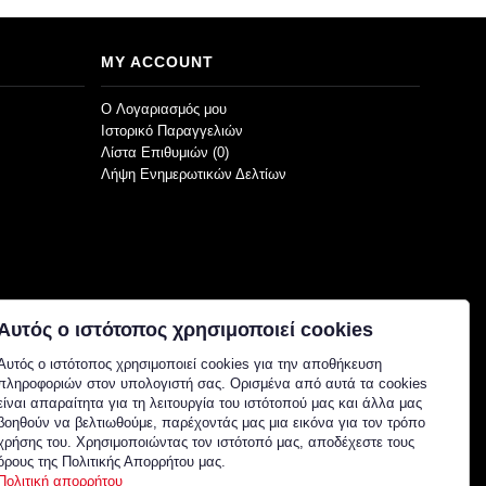
MY ACCOUNT
O Λογαριασμός μου
Ιστορικό Παραγγελιών
Λίστα Επιθυμιών (
0
)
Λήψη Ενημερωτικών Δελτίων
Αυτός ο ιστότοπος χρησιμοποιεί cookies
Αυτός ο ιστότοπος χρησιμοποιεί cookies για την αποθήκευση
πληροφοριών στον υπολογιστή σας. Ορισμένα από αυτά τα cookies
είναι απαραίτητα για τη λειτουργία του ιστότοπού μας και άλλα μας
βοηθούν να βελτιωθούμε, παρέχοντάς μας μια εικόνα για τον τρόπο
χρήσης του. Χρησιμοποιώντας τον ιστότοπό μας, αποδέχεστε τους
όρους της Πολιτικής Απορρήτου μας.
Πολιτική απορρήτου