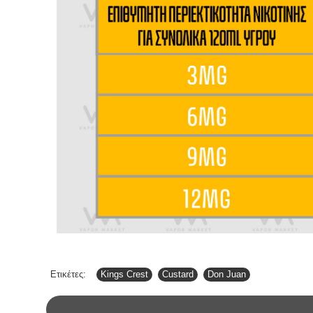
Ετικέτες:
Kings Crest
,
Custard
,
Don Juan