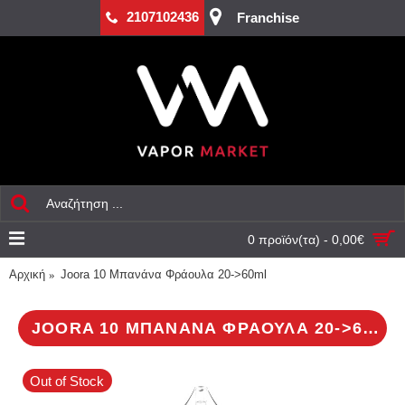
2107102436
Franchise
0 προϊόν(τα) - 0,00€
Αρχική
Joora 10 Μπανάνα Φράουλα 20->60ml
JOORA 10 ΜΠΑΝΆΝΑ ΦΡΆΟΥΛΑ 20->60ML
Out of Stock