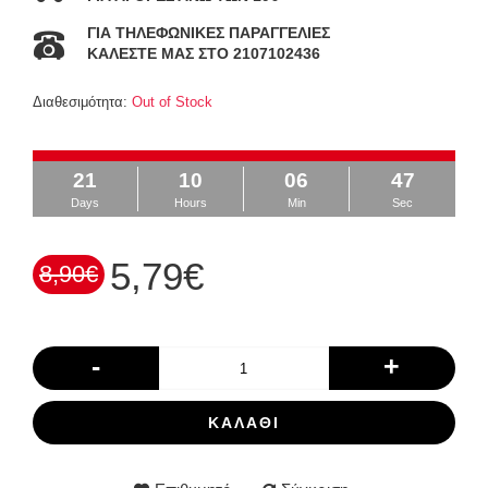
ΓΙΑ ΤΗΛΕΦΩΝΙΚΕΣ ΠΑΡΑΓΓΕΛΙΕΣ
ΚΑΛΕΣΤΕ ΜΑΣ ΣΤΟ 2107102436
Διαθεσιμότητα:
Out of Stock
21
10
06
47
Days
Hours
Min
Sec
5,79€
8,90€
-
+
ΚΑΛΆΘΙ