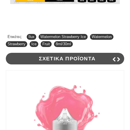
Ετικέτες:
Ilux
,
Watermelon Strawberry Ice
,
Watermelon
,
Strawberry
,
Ice
,
Fruit
,
8ml/30ml
ΣΧΕΤΙΚΆ ΠΡΟΪΌΝΤΑ