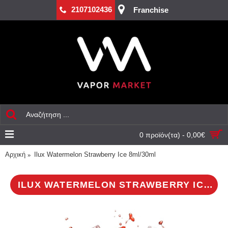
2107102436
Franchise
0 προϊόν(τα) - 0,00€
Αρχική
Ilux Watermelon Strawberry Ice 8ml/30ml
ILUX WATERMELON STRAWBERRY ICE 8ML/30ML