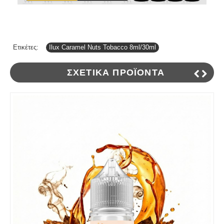
Ετικέτες:
Ilux Caramel Nuts Tobacco 8ml/30ml
ΣΧΕΤΙΚΆ ΠΡΟΪΌΝΤΑ