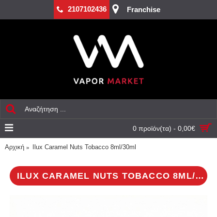
2107102436
Franchise
0 προϊόν(τα) - 0,00€
Αρχική
Ilux Caramel Nuts Tobacco 8ml/30ml
ILUX CARAMEL NUTS TOBACCO 8ML/30ML