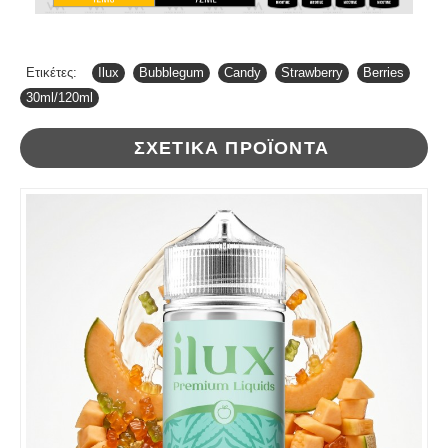
Ετικέτες:
Ilux
,
Bubblegum
,
Candy
,
Strawberry
,
Berries
,
30ml/120ml
ΣΧΕΤΙΚΆ ΠΡΟΪΌΝΤΑ