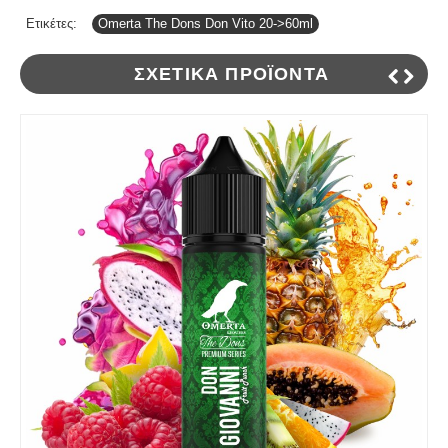
Ετικέτες:
Omerta The Dons Don Vito 20->60ml
ΣΧΕΤΙΚΆ ΠΡΟΪΌΝΤΑ