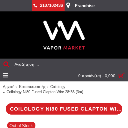
2107102436
Franchise
0 προϊόν(τα) - 0,00€
Αρχική
Κατασκευαστής
Coilology
Coilology Ni80 Fused Clapton Wire 28*36 (3m)
COILOLOGY NI80 FUSED CLAPTON WIRE 28*36 (3M)
Out of Stock