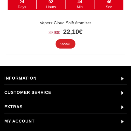
24
02
44
46
Days
Hours
Min
Sec
Vaperz Cloud Shift Atomizer
22,10€
39,90€
ΚΑΛΆΘΙ
INFORMATION
CUSTOMER SERVICE
EXTRAS
MY ACCOUNT