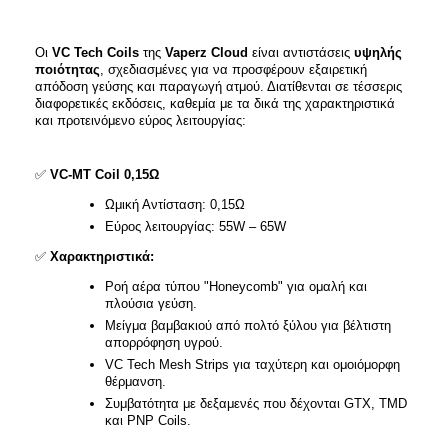
Οι
VC Tech Coils
της
Vaperz Cloud
είναι αντιστάσεις
υψηλής
ποιότητας
, σχεδιασμένες για να προσφέρουν εξαιρετική
απόδοση γεύσης και παραγωγή ατμού. Διατίθενται σε τέσσερις
διαφορετικές εκδόσεις, καθεμία με τα δικά της χαρακτηριστικά
και προτεινόμενο εύρος λειτουργίας:​
✅
VC-MT Coil 0,15Ω
Ωμική Αντίσταση: 0,15Ω​
Εύρος λειτουργίας: 55W – 65W​
✅
Χαρακτηριστικά:
Ροή αέρα τύπου "Honeycomb" για ομαλή και
πλούσια γεύση.​
Μείγμα βαμβακιού από πολτό ξύλου για βέλτιστη
απορρόφηση υγρού.​
VC Tech Mesh Strips για ταχύτερη και ομοιόμορφη
θέρμανση.​
Συμβατότητα με δεξαμενές που δέχονται GTX, TMD
και PNP Coils.​