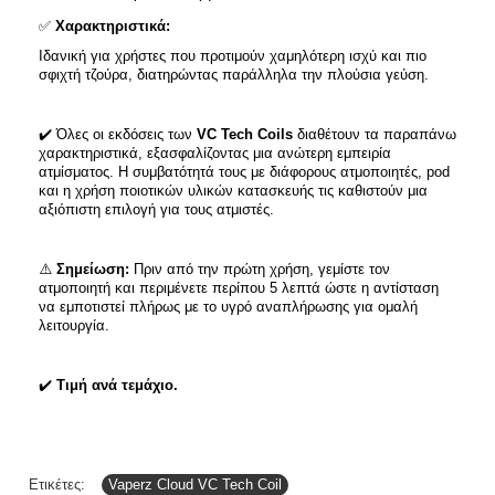
✅
Χαρακτηριστικά:
Ιδανική για χρήστες που προτιμούν χαμηλότερη ισχύ και πιο
σφιχτή τζούρα, διατηρώντας παράλληλα την πλούσια γεύση.​
✔️
Όλες οι εκδόσεις των
VC Tech Coils
διαθέτουν τα παραπάνω
χαρακτηριστικά, εξασφαλίζοντας μια ανώτερη εμπειρία
ατμίσματος. Η συμβατότητά τους με διάφορους ατμοποιητές, pod
και η χρήση ποιοτικών υλικών κατασκευής τις καθιστούν μια
αξιόπιστη επιλογή για τους ατμιστές.
⚠️
Σημείωση:
Πριν από την πρώτη χρήση, γεμίστε τον
ατμοποιητή και περιμένετε περίπου 5 λεπτά ώστε η αντίσταση
να εμποτιστεί πλήρως με το υγρό αναπλήρωσης για ομαλή
λειτουργία.
✔️
Τιμή ανά τεμάχιο.
Ετικέτες:
Vaperz Cloud VC Tech Coil