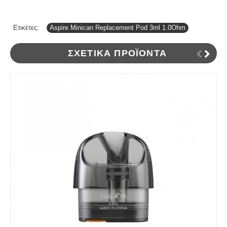
Ετικέτες:
Aspire Minican Replacement Pod 3ml 1.0Ohm
ΣΧΕΤΙΚΆ ΠΡΟΪΌΝΤΑ