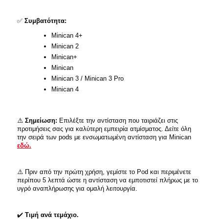
✅
Συμβατότητα:
Minican 4+
Minican 2
Minican+
Minican
Minican 3 / Minican 3 Pro
Minican 4
⚠️
Σημείωση:
Επιλέξτε την αντίσταση που ταιριάζει στις
προτιμήσεις σας για καλύτερη εμπειρία ατμίσματος. Δείτε όλη
την σειρά των pods με ενσωματωμένη αντίσταση για Minican
εδώ.
⚠️ Πριν από την πρώτη χρήση, γεμίστε το Pod και περιμένετε
περίπου 5 λεπτά ώστε η αντίσταση να εμποτιστεί πλήρως με το
υγρό αναπλήρωσης για ομαλή λειτουργία.
✔️
Τιμή ανά τεμάχιο.