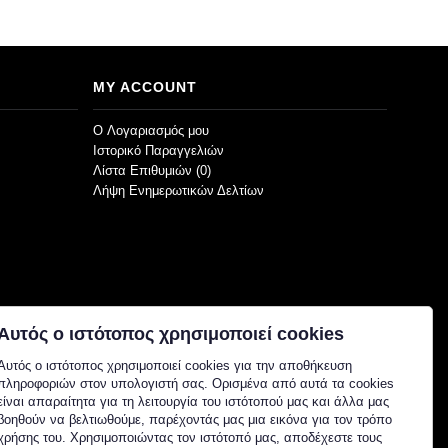
MY ACCOUNT
O Λογαριασμός μου
Ιστορικό Παραγγελιών
Λίστα Επιθυμιών (
0
)
Λήψη Ενημερωτικών Δελτίων
Αυτός ο ιστότοπος χρησιμοποιεί cookies
Αυτός ο ιστότοπος χρησιμοποιεί cookies για την αποθήκευση
πληροφοριών στον υπολογιστή σας. Ορισμένα από αυτά τα cookies
είναι απαραίτητα για τη λειτουργία του ιστότοπού μας και άλλα μας
βοηθούν να βελτιωθούμε, παρέχοντάς μας μια εικόνα για τον τρόπο
χρήσης του. Χρησιμοποιώντας τον ιστότοπό μας, αποδέχεστε τους