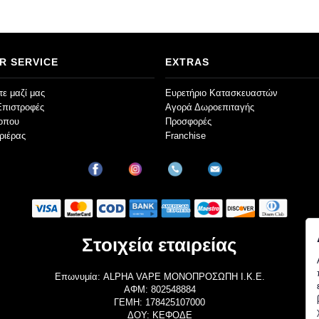
R SERVICE
EXTRAS
ε μαζί μας
Ευρετήριο Κατασκευαστών
Επιστροφές
Αγορά Δωροεπιταγής
τοπου
Προσφορές
ριέρας
Franchise
Στοιχεία εταιρείας
Επωνυμία: ALPHA VAPE ΜΟΝΟΠΡΟΣΩΠΗ Ι.Κ.Ε.
ΑΦΜ: 802548884
ΓΕΜΗ: 178425107000
ΔΟΥ: ΚΕΦΟΔΕ