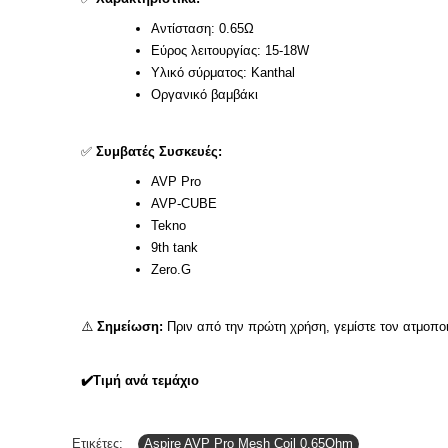
Αντίσταση:
0.65Ω
Εύρος λειτουργίας:
15-18W
Υλικό σύρματος:
Kanthal
Οργανικό βαμβάκι
✅
Συμβατές Συσκευές:
AVP Pro
AVP-CUBE
Tekno
9th tank
Zero.G
⚠️
Σημείωση:
Πριν από την πρώτη χρήση, γεμίστε τον ατμοποι
✔️
Τιμή ανά τεμάχιο
Ετικέτες:
Aspire AVP Pro Mesh Coil 0.65Ohm