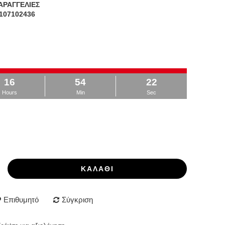
ΑΡΑΓΓΕΛΙΕΣ
107102436
16
54
21
Hours
Min
Sec
ΚΑΛΆΘΙ
Επιθυμητό
Σύγκριση