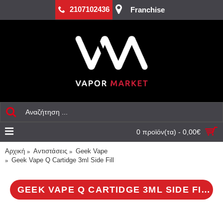
2107102436
Franchise
0 προϊόν(τα) - 0,00€
Αρχική
Aντιστάσεις
Geek Vape
Geek Vape Q Cartidge 3ml Side Fill
GEEK VAPE Q CARTIDGE 3ML SIDE FILL