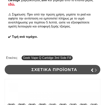
cartidge
χωρητικότητας
2ml
και γέμισμα από το επάνω μέρος
εδώ.
⚠️ Σημείωση: Πριν από την πρώτη χρήση, γεμίστε το pod και
αφήστε την αντίσταση να εμποτιστεί πλήρως με το υγρό
αναπλήρωσης για περίπου 5 λεπτά, ώστε να εξασφαλίσετε
ομαλή λειτουργία και αποφυγή ξερής τζούρας.
✔️
Τιμή ανά τεμάχιο.
Ετικέτες:
Geek Vape Q Cartidge 3ml Side Fill
ΣΧΕΤΙΚΆ ΠΡΟΪΌΝΤΑ