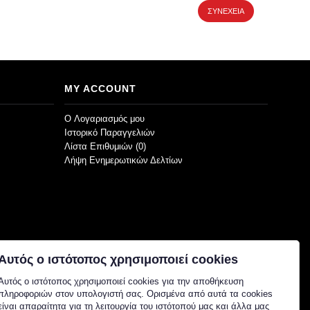
ΣΥΝΈΧΕΙΑ
MY ACCOUNT
O Λογαριασμός μου
Ιστορικό Παραγγελιών
Λίστα Επιθυμιών (
0
)
Λήψη Ενημερωτικών Δελτίων
Αυτός ο ιστότοπος χρησιμοποιεί cookies
Αυτός ο ιστότοπος χρησιμοποιεί cookies για την αποθήκευση
πληροφοριών στον υπολογιστή σας. Ορισμένα από αυτά τα cookies
είναι απαραίτητα για τη λειτουργία του ιστότοπού μας και άλλα μας