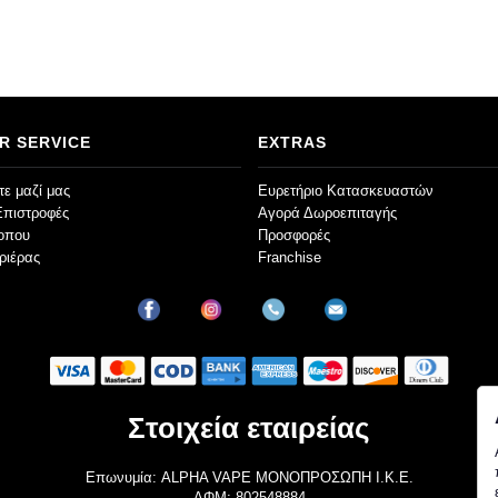
R SERVICE
EXTRAS
ε μαζί μας
Ευρετήριο Κατασκευαστών
Επιστροφές
Αγορά Δωροεπιταγής
τοπου
Προσφορές
ριέρας
Franchise
Στοιχεία εταιρείας
Επωνυμία: ALPHA VAPE ΜΟΝΟΠΡΟΣΩΠΗ Ι.Κ.Ε.
ΑΦΜ: 802548884