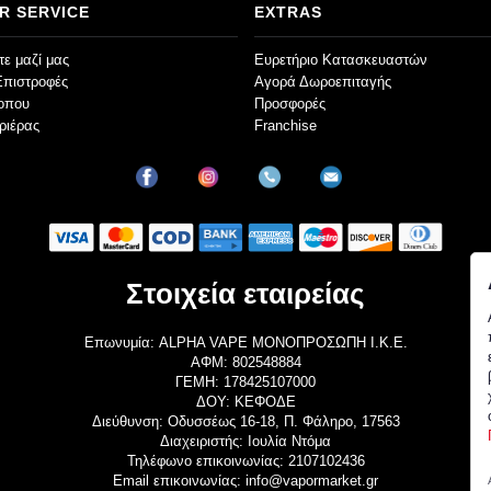
R SERVICE
EXTRAS
ε μαζί μας
Ευρετήριο Κατασκευαστών
Επιστροφές
Αγορά Δωροεπιταγής
τοπου
Προσφορές
ριέρας
Franchise
Στοιχεία εταιρείας
Επωνυμία: ALPHA VAPE ΜΟΝΟΠΡΟΣΩΠΗ Ι.Κ.Ε.
ΑΦΜ: 802548884
ΓΕΜΗ: 178425107000
ΔΟΥ: ΚΕΦΟΔΕ
Διεύθυνση: Οδυσσέως 16-18, Π. Φάληρο, 17563
Διαχειριστής: Ιουλία Ντόμα
Τηλέφωνο επικοινωνίας: 2107102436
Email επικοινωνίας: info@vapormarket.gr