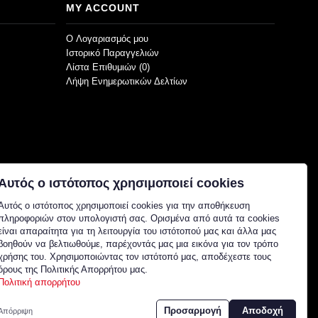
MY ACCOUNT
O Λογαριασμός μου
Ιστορικό Παραγγελιών
Λίστα Επιθυμιών (
0
)
Λήψη Ενημερωτικών Δελτίων
Αυτός ο ιστότοπος χρησιμοποιεί cookies
Αυτός ο ιστότοπος χρησιμοποιεί cookies για την αποθήκευση
πληροφοριών στον υπολογιστή σας. Ορισμένα από αυτά τα cookies
είναι απαραίτητα για τη λειτουργία του ιστότοπού μας και άλλα μας
βοηθούν να βελτιωθούμε, παρέχοντάς μας μια εικόνα για τον τρόπο
χρήσης του. Χρησιμοποιώντας τον ιστότοπό μας, αποδέχεστε τους
όρους της Πολιτικής Απορρήτου μας.
Πολιτική απορρήτου
Προσαρμογή
Αποδοχή
Απόρριψη