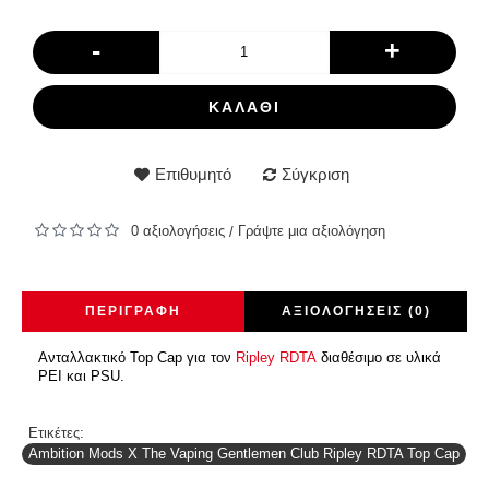
-
+
ΚΑΛΆΘΙ
Επιθυμητό
Σύγκριση
0 αξιολογήσεις
Γράψτε μια αξιολόγηση
/
ΠΕΡΙΓΡΑΦΉ
ΑΞΙΟΛΟΓΉΣΕΙΣ (0)
Ανταλλακτικό Top Cap για τον
Ripley RDTA
διαθέσιμο σε υλικά
PEI και PSU.
Ετικέτες:
Ambition Mods X The Vaping Gentlemen Club Ripley RDTA Top Cap