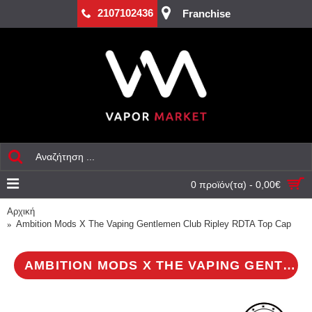
2107102436
Franchise
0 προϊόν(τα) - 0,00€
Αρχική
Ambition Mods X The Vaping Gentlemen Club Ripley RDTA Top Cap
AMBITION MODS X THE VAPING GENTLEMEN CLUB RIPLEY RDTA TOP CAP