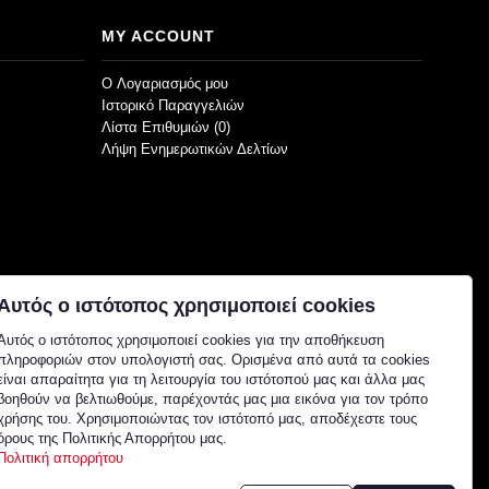
MY ACCOUNT
O Λογαριασμός μου
Ιστορικό Παραγγελιών
Λίστα Επιθυμιών (
0
)
Λήψη Ενημερωτικών Δελτίων
Αυτός ο ιστότοπος χρησιμοποιεί cookies
Αυτός ο ιστότοπος χρησιμοποιεί cookies για την αποθήκευση
πληροφοριών στον υπολογιστή σας. Ορισμένα από αυτά τα cookies
είναι απαραίτητα για τη λειτουργία του ιστότοπού μας και άλλα μας
βοηθούν να βελτιωθούμε, παρέχοντάς μας μια εικόνα για τον τρόπο
χρήσης του. Χρησιμοποιώντας τον ιστότοπό μας, αποδέχεστε τους
όρους της Πολιτικής Απορρήτου μας.
Πολιτική απορρήτου