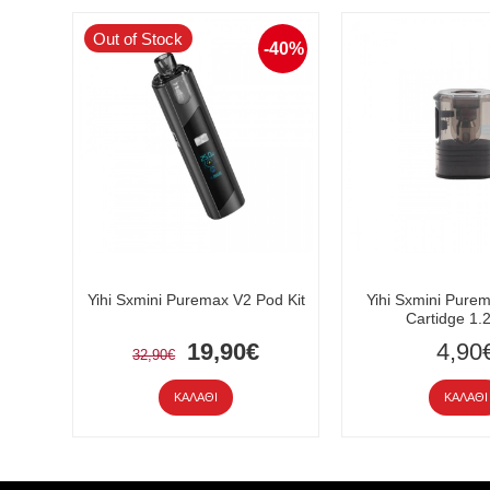
Out of Stock
-40%
Yihi Sxmini Puremax V2 Pod Kit
Yihi Sxmini Pure
Cartidge 1
19,90€
4,90
32,90€
ΚΑΛΆΘΙ
ΚΑΛΆΘΙ