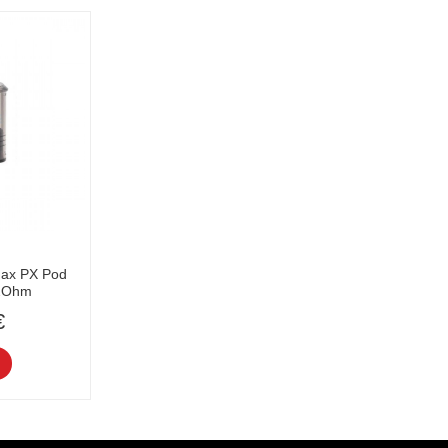
max PX Pod
.2Ohm
€