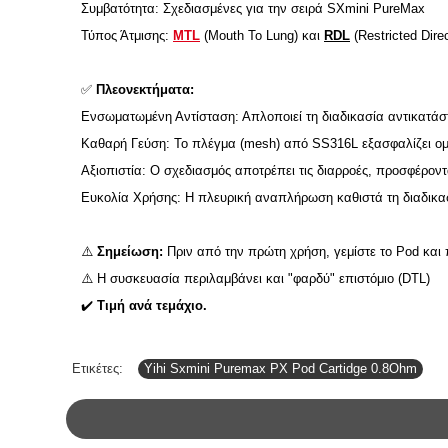
Συμβατότητα: Σχεδιασμένες για την σειρά SXmini PureMax
Τύπος Άτμισης:
MTL
(Mouth To Lung) και
RDL
(Restricted Direc
✅
Πλεονεκτήματα:
Ενσωματωμένη Αντίσταση: Απλοποιεί τη διαδικασία αντικατάστ
Καθαρή Γεύση: Το πλέγμα (mesh) από SS316L εξασφαλίζει ομ
Αξιοπιστία: Ο σχεδιασμός αποτρέπει τις διαρροές, προσφέροντ
Ευκολία Χρήσης: Η πλευρική αναπλήρωση καθιστά τη διαδικασ
⚠️
Σημείωση:
Πριν από την πρώτη χρήση, γεμίστε το Pod και
⚠️
Η συσκευασία περιλαμβάνει και "φαρδύ" επιστόμιο (DTL)
✔️
Τιμή ανά τεμάχιο.
Ετικέτες:
Yihi Sxmini Puremax PX Pod Cartidge 0.8Ohm