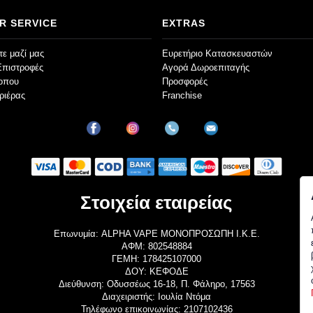
R SERVICE
EXTRAS
ε μαζί μας
Ευρετήριο Κατασκευαστών
Επιστροφές
Αγορά Δωροεπιταγής
τοπου
Προσφορές
ριέρας
Franchise
Στοιχεία εταιρείας
Επωνυμία: ALPHA VAPE ΜΟΝΟΠΡΟΣΩΠΗ Ι.Κ.Ε.
ΑΦΜ: 802548884
ΓΕΜΗ: 178425107000
ΔΟΥ: ΚΕΦΟΔΕ
Διεύθυνση: Οδυσσέως 16-18, Π. Φάληρο, 17563
Διαχειριστής: Ιουλία Ντόμα
Τηλέφωνο επικοινωνίας: 2107102436