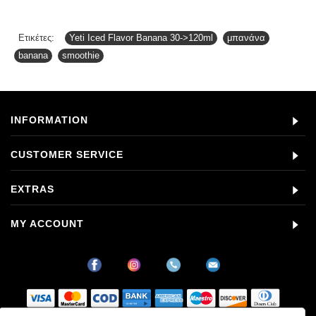
Ετικέτες:
Yeti Iced Flavor Banana 30->120ml
,
μπανάνα
,
banana
,
smoothie
INFORMATION
CUSTOMER SERVICE
EXTRAS
MY ACCOUNT