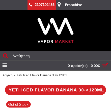
2107102436
Franchise
0 προϊόν(τα) - 0,00€
Αρχική
Yeti Iced Flavor Banana 30->120ml
YETI ICED FLAVOR BANANA 30->120ML
Out of Stock