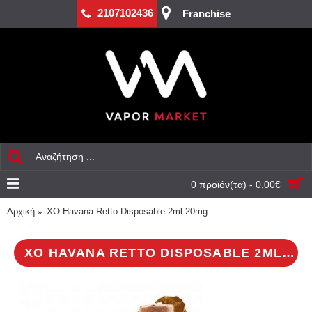
2107102436
Franchise
0 προϊόν(τα) - 0,00€
Αρχική
XO Havana Retto Disposable 2ml 20mg
XO HAVANA RETTO DISPOSABLE 2ML 20MG