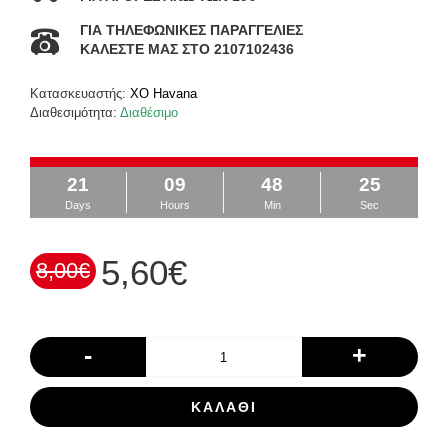
ΓΙΑ ΤΗΛΕΦΩΝΙΚΕΣ ΠΑΡΑΓΓΕΛΙΕΣ
ΚΑΛΕΣΤΕ ΜΑΣ ΣΤΟ 2107102436
Κατασκευαστής:
XO Havana
Διαθεσιμότητα:
Διαθέσιμο
21
09
48
25
Days
Hours
Min
Sec
5,60€
8,00€
-
+
ΚΑΛΆΘΙ