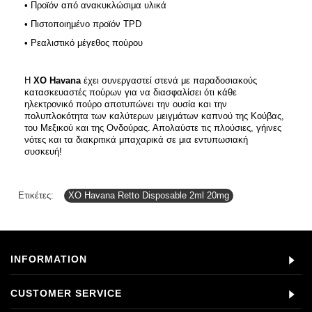
• Προϊόν από ανακυκλώσιμα υλικά
• Πιστοποιημένο προϊόν TPD
• Ρεαλιστικό μέγεθος πούρου
Η
ΧΟ Ηavana
έχει συνεργαστεί στενά με παραδοσιακούς
κατασκευαστές πούρων για να διασφαλίσει ότι κάθε
ηλεκτρονικό πούρο αποτυπώνει την ουσία και την
πολυπλοκότητα των καλύτερων μειγμάτων καπνού της Κούβας,
του Μεξικού και της Ονδούρας. Απολαύστε τις πλούσιες, γήινες
νότες και τα διακριτικά μπαχαρικά σε μια εντυπωσιακή
συσκευή!
Ετικέτες:
XO Havana Retto Disposable 2ml 20mg
INFORMATION
CUSTOMER SERVICE