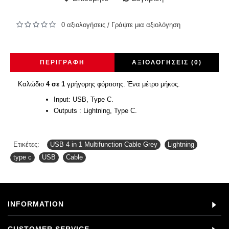
0 αξιολογήσεις
Γράψτε μια αξιολόγηση
/
ΠΕΡΙΓΡΑΦΉ
ΑΞΙΟΛΟΓΉΣΕΙΣ (0)
Καλώδιο
4 σε 1
γρήγορης φόρτισης. Ένα μέτρο μήκος.
Input: USB, Type C.
Outputs : Lightning, Type C.
Ετικέτες:
USB 4 in 1 Multifunction Cable Grey
,
Lightning
,
type c
,
USB
,
Cable
INFORMATION
CUSTOMER SERVICE