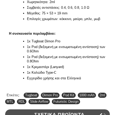
Χωρητικότητα: 2ml
Συμβατές αντιστάσεις: 0.4, 0.6, 0.8, 1.0 Ω
Μέγεθος: 75 × 53 × 19 mm
Επιλογές χρωμάτων: κόκκινο, μαύρο, μπλε, μωβ
Η συσκευασία περιλαμβάνει:
1x Tugboat Dimon Pro
1x Pod (δεξαμενή με ενσωματωμένη αντίσταση) των
0.6Ohm
1x Pod (δεξαμενή με ενσωματωμένη αντίσταση) των
0.8Ohm
1x Κρεμαστάρι (Lanyard)
1x Καλώδιο Type-C
Εγχειρίδιο χρήσης και στα Ελληνικά
Ετικέτες:
Tugboat
,
Dimon Pro
,
Pod Kit
,
1000 mAh
,
2ml
,
MTL
,
RDL
,
Slide Airflow
,
Futuristic Design
ΣΧΕΤΙΚΆ ΠΡΟΪΌΝΤΑ