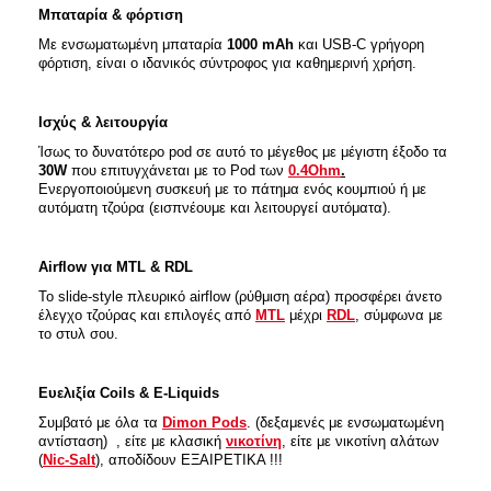
Μπαταρία & φόρτιση
Με ενσωματωμένη μπαταρία
1000 mAh
και USB-C γρήγορη
φόρτιση, είναι ο ιδανικός σύντροφος για καθημερινή χρήση.
Ισχύς & λειτουργία
Ίσως το δυνατότερο pod σε αυτό το μέγεθος με μέγιστη έξοδο τα
30W
που επιτυγχάνεται με το Pod των
0.4Ohm
.
Eνεργοποιούμενη συσκευή με το πάτημα ενός κουμπιού ή με
αυτόματη τζούρα (εισπνέουμε και λειτουργεί αυτόματα).
Airflow για MTL & RDL
Το slide-style πλευρικό airflow (ρύθμιση αέρα) προσφέρει άνετο
έλεγχο τζούρας και επιλογές από
MTL
μέχρι
RDL
, σύμφωνα με
το στυλ σου.
Ευελιξία Coils & E-Liquids
Συμβατό με όλα τα
Dimon Pods
. (δεξαμενές με ενσωματωμένη
αντίσταση) , είτε με κλασική
νικοτίνη
, είτε με νικοτίνη αλάτων
(
Nic-Salt
), αποδίδουν ΕΞΑΙΡΕΤΙΚΑ !!!