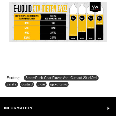
Ετικέτες:
SteamPunk Gear Flavor Van. Custard 20->60ml
,
vanilla
,
custard
,
cigar
,
ημικαπνικό
INFORMATION