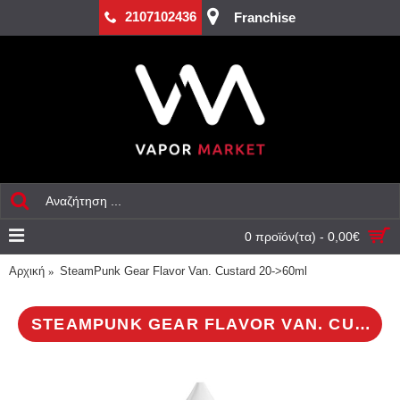
2107102436
Franchise
0 προϊόν(τα) - 0,00€
Αρχική
SteamPunk Gear Flavor Van. Custard 20->60ml
STEAMPUNK GEAR FLAVOR VAN. CUSTARD 20->60ML