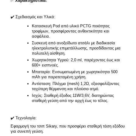
✅
Χαρακτηριστικά:
✔️
Σχεδιασμός και Υλικά:
Κατασκευή Pod από υλικό PCTG ποιότητας
τροφίμων, προσφέροντας ανθεκτικότητα και
ασφάλεια.​
Συσκευή από ανοξείδωτο ατσάλι με διαδικασία
ηλεκτρολυτικής επιμετάλλωσης, προσδίδοντας μια
πολυτελή αίσθηση.​
Χωρητικότητα Υγρού: 2,0 ml, παρέχοντας έως και
600+ εισπνοές.​
Μπαταρία: Ενσωματωμένη με χωρητικότητα 500
mAh για παρατεταμένη χρήση.​
Αντίσταση: Πλέγμα (mesh) 1,2Ω, εξασφαλίζοντας
ταχύτερη θέρμανση και πλούσιο ατμό.​
Ισχύς: Σταθερή έξοδος 11W/3,6V, διατηρώντας
σταθερή γεύση από την αρχή έως το τέλος.​
✔️
Τεχνολογία:
Εφαρμογή του τσιπ Sikary, που προσφέρει σταθερή τάση εξόδου
για συνεπή γεύση.​