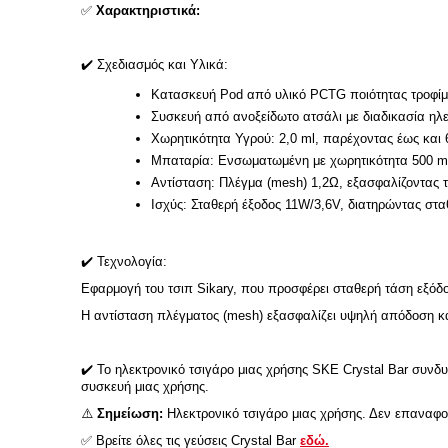
✅
Χαρακτηριστικά:
✔️
Σχεδιασμός και Υλικά:
Κατασκευή Pod από υλικό PCTG ποιότητας τροφίμω
Συσκευή από ανοξείδωτο ατσάλι με διαδικασία ηλε
Χωρητικότητα Υγρού: 2,0 ml, παρέχοντας έως και 6
Μπαταρία: Ενσωματωμένη με χωρητικότητα 500 m
Αντίσταση: Πλέγμα (mesh) 1,2Ω, εξασφαλίζοντας τ
Ισχύς: Σταθερή έξοδος 11W/3,6V, διατηρώντας στα
✔️
Τεχνολογία:
Εφαρμογή του τσιπ Sikary, που προσφέρει σταθερή τάση εξόδο
Η αντίσταση πλέγματος (mesh) εξασφαλίζει υψηλή απόδοση κα
✔️
Το ηλεκτρονικό τσιγάρο μιας χρήσης SKE Crystal Bar συνδυά
συσκευή μιας χρήσης.
⚠️
Σημείωση:
Ηλεκτρονικό τσιγάρο μιας χρήσης. Δεν επαναφορ
✅
Βρείτε όλες τις γεύσεις Crystal Bar
εδώ.