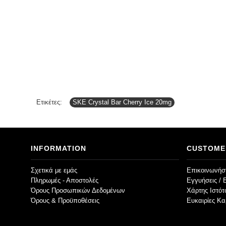
Ετικέτες:
SKE Crystal Bar Cherry Ice 20mg
INFORMATION
CUSTOME
Σχετικά με εμάς
Επικοινωνήστ
Πληρωμές - Αποστολές
Εγγυήσεις / 
Όρους Προσωπικών Δεδομένων
Χάρτης Ιστό
Όρους & Προϋποθέσεις
Ευκαιρίες Κα