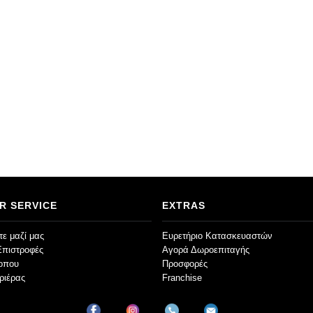
R SERVICE
EXTRAS
ε μαζί μας
Ευρετήριο Κατασκευαστών
Επιστροφές
Αγορά Δωροεπιταγής
τοπου
Προσφορές
ριέρας
Franchise