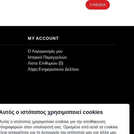
ΣΥΝΈΧΕΙΑ
MY ACCOUNT
O Λογαριασμός μου
Ιστορικό Παραγγελιών
Λίστα Επιθυμιών (
0
)
Λήψη Ενημερωτικών Δελτίων
Αυτός ο ιστότοπος χρησιμοποιεί cookies
Αυτός ο ιστότοπος χρησιμοποιεί cookies για την αποθήκευση
πληροφοριών στον υπολογιστή σας. Ορισμένα από αυτά τα cookies
είναι απαραίτητα για τη λειτουργία του ιστότοπού μας και άλλα μας