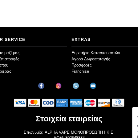
R SERVICE
EXTRAS
ε μαζί μας
Ευρετήριο Κατασκευαστών
Επιστροφές
Αγορά Δωροεπιταγής
τοπου
Προσφορές
ριέρας
Franchise
Στοιχεία εταιρείας
Επωνυμία: ALPHA VAPE ΜΟΝΟΠΡΟΣΩΠΗ Ι.Κ.Ε.
ΑΦΜ: 802548884