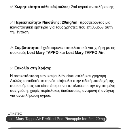
✅
Χωρητικότητα κάθε κάψουλας:
2ml υγρού αναπλήρωσης.
✅
Περιεκτικότητα Νικοτίνης: 20mg/ml
, προσφέροντας μια
ικανοποιητική εμπειρία για τους χρήστες που επιθυμούν αυτή
την ένταση.
⚠️
Συμβατότητα:
Σχεδιασμένες αποκλειστικά για χρήση με τις
συσκευές
Lost Mary TAPPO
και
Lost Mary TAPPO Air
.
✅
Ευκολία στη Χρήση:
Η αντικατάσταση των καψουλών είναι απλή και γρήγορη.
Απλώς τοποθετήστε τη νέα κάψουλα στην ειδική υποδοχή της
συσκευής σας και είστε έτοιμοι να απολαύσετε την αγαπημένη
σας γεύση, χωρίς περίπλοκες διαδικασίες, αναμονή ή ανάγκη
για αναπλήρωση υγρού.
Ετικέτες:
Lost Mary Tappo Air Prefilled Pod Pineapple Ice 2ml 20mg