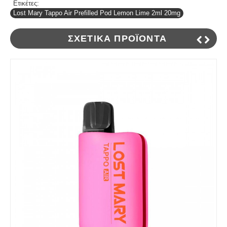
Ετικέτες:
Lost Mary Tappo Air Prefilled Pod Lemon Lime 2ml 20mg
ΣΧΕΤΙΚΆ ΠΡΟΪΌΝΤΑ