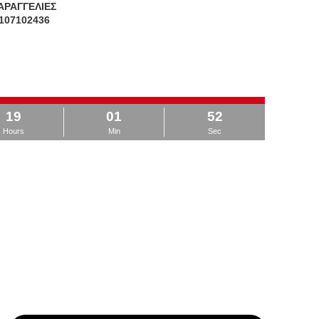
ΑΡΑΓΓΕΛΙΕΣ
107102436
19
01
51
Hours
Min
Sec