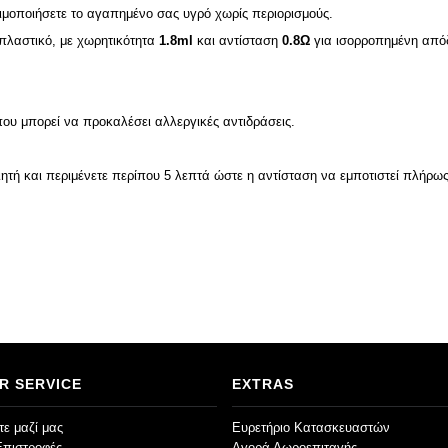
μοποιήσετε το αγαπημένο σας υγρό χωρίς περιορισμούς.
πλαστικό, με χωρητικότητα
1.8ml
και αντίσταση
0.8Ω
για ισορροπημένη από
που μπορεί να προκαλέσει αλλεργικές αντιδράσεις.
ητή και περιμένετε περίπου 5 λεπτά ώστε η αντίσταση να εμποτιστεί πλήρω
R SERVICE
EXTRAS
ε μαζί μας
Ευρετήριο Κατασκευαστών
Επιστροφές
Αγορά Δωροεπιταγής