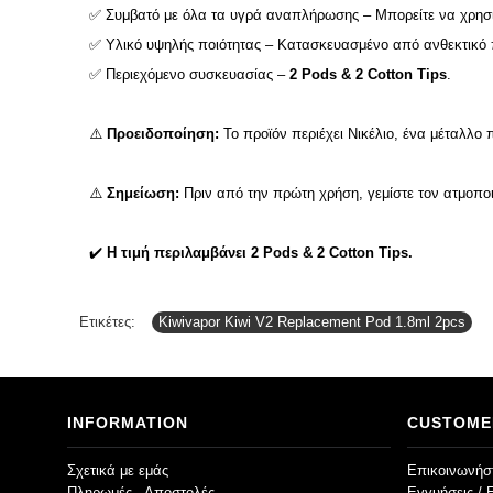
✅ Συμβατό με όλα τα υγρά αναπλήρωσης – Μπορείτε να χρησι
✅ Υλικό υψηλής ποιότητας – Κατασκευασμένο από ανθεκτικό 
✅ Περιεχόμενο συσκευασίας –
2 Pods & 2 Cotton Tips
.
⚠️
Προειδοποίηση:
Το προϊόν περιέχει Νικέλιο, ένα μέταλλο 
⚠️
Σημείωση:
Πριν από την πρώτη χρήση, γεμίστε τον ατμοποι
✔️
Η τιμή περιλαμβάνει 2 Pods & 2 Cotton Tips.
Ετικέτες:
Kiwivapor Kiwi V2 Replacement Pod 1.8ml 2pcs
INFORMATION
CUSTOME
Σχετικά με εμάς
Επικοινωνήστ
Πληρωμές - Αποστολές
Εγγυήσεις / 