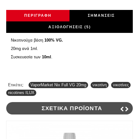
ΠΕΡΙΓΡΑΦΉ
ΣΗΜΆΝΣΕΙΣ
ΑΞΙΟΛΟΓΉΣΕΙΣ (5)
Νικοτινούχα βάση
100% VG.
20mg ανά 1ml.
Συσκευασία των
10ml
.
Ετικέτες:
VaporMarket Nix Full VG 20mg
,
νικοτίνη
,
νικοτίνες
,
nicotines ILUX
ΣΧΕΤΙΚΆ ΠΡΟΪΌΝΤΑ