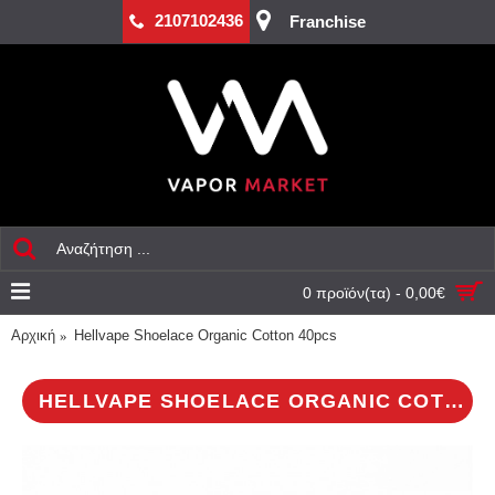
2107102436
Franchise
0 προϊόν(τα) - 0,00€
Αρχική
Hellvape Shoelace Organic Cotton 40pcs
HELLVAPE SHOELACE ORGANIC COTTON 40PCS